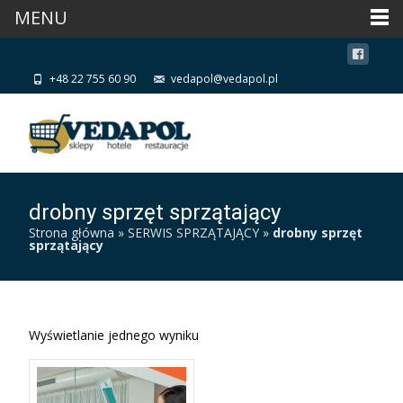
MENU
+48 22 755 60 90
vedapol@vedapol.pl
drobny sprzęt sprzątający
Strona główna
»
SERWIS SPRZĄTAJĄCY
»
drobny sprzęt
sprzątający
Wyświetlanie jednego wyniku