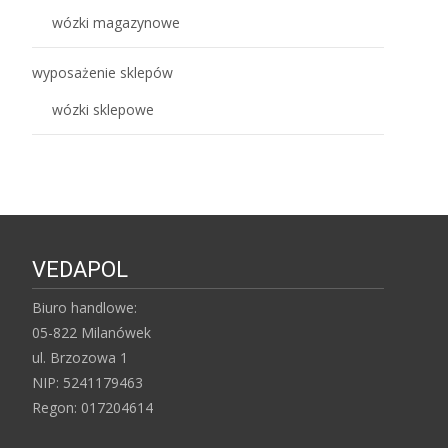
wózki magazynowe
wyposażenie sklepów
wózki sklepowe
VEDAPOL
Biuro handlowe:
05-822 Milanówek
ul. Brzozowa 1
NIP: 5241179463
Regon: 017204614