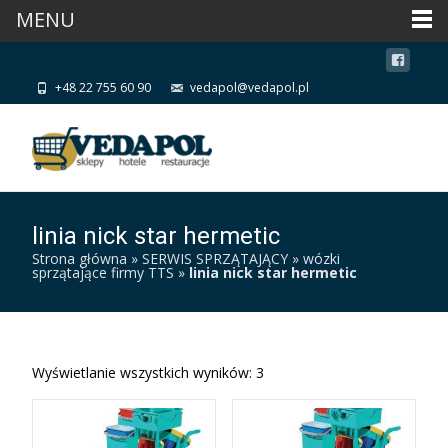
MENU
+48 22 755 60 90
vedapol@vedapol.pl
linia nick star hermetic
Strona główna
»
SERWIS SPRZĄTAJĄCY
»
wózki
sprzątające firmy TTS
»
linia nick star hermetic
Wyświetlanie wszystkich wyników: 3