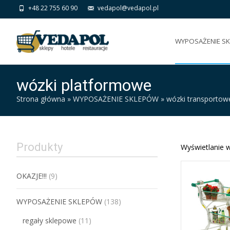
+48 22 755 60 90
vedapol@vedapol.pl
Skip
to
WYPOSAŻENIE S
content
wózki platformowe
Strona główna
»
WYPOSAŻENIE SKLEPÓW
»
wózki transportow
Produkty
Wyświetlanie w
OKAZJE!!!
(9)
WYPOSAŻENIE SKLEPÓW
(138)
regały sklepowe
(11)