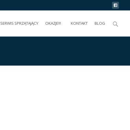
Search
SERWIS SPRZĄTAJĄCY
OKAZJE!!!
KONTAKT
BLOG
for: