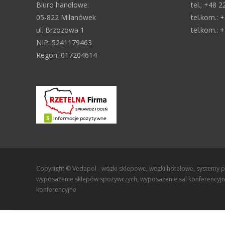
Biuro handlowe:
tel.; +48 
05-822 Milanówek
tel.kom.: 
ul. Brzozowa 1
tel.kom.: 
NIP: 5241179463
Regon: 017204614
Copyright © Vedapol - wózki sklepowe, wózki hotelowe, systemy p
wyposażenie sklepów spożywczych, wyposażenie sal konferencyjnyc
konferencyjne