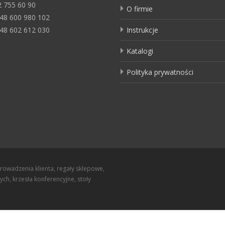
22 755 60 90
O firmie
+48 600 980 102
+48 602 612 030
Instrukcje
Katalogi
Polityka prywatności
rowadzenia klienta, regały sklepowe,
h, krzesła konferencyjne, stoły