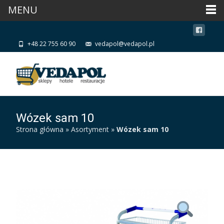
MENU
+48 22 755 60 90
vedapol@vedapol.pl
Wózek sam 10
Strona główna
»
Asortyment
»
Wózek sam 10