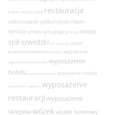
restauracja
regał
pralnia
recepcja
room
rollcontainer
rollkontener
sklepy
service
serwis sprzątający
sklep
stół szwedzki
system
stół zalewowy
wygrodzenia
prowadzenia klienta
taca
witryna
wyposażenie
wyposażenie barmańskie
hotelu
wyposażenie lotniska
wyposażenie kuchni
wyposażenie
wyposażenie magazynu
restauracji
wyposażenie
wózek
sklepów
wózek hotelowy