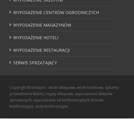
WYPOSAŻENIE CENTRÓW OGRODNICZYCH
WYPOSAŻENIE MAGAZYNÓW
WYPOSAŻENIE HOTELI
WYPOSAŻENIE RESTAURACJI
SERWIS SPRZĄTAJĄCY
Copyright © Vedapol - wózki sklepowe, wózki hotelowe, systemy
prowadzenia klienta, regały sklepowe, wyposażenie sklepów
spożywczych, wyposażenie sal konferencyjnych, krzesła
konferencyjne, stoły konferencyjne