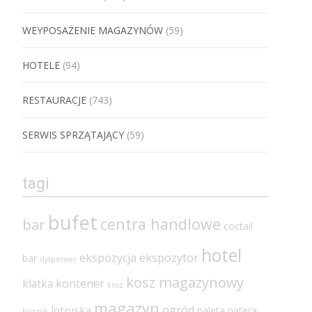
WEYPOSAŻENIE MAGAZYNÓW
(59)
HOTELE
(94)
RESTAURACJE
(743)
SERWIS SPRZĄTAJĄCY
(59)
tagi
bufet
centra handlowe
bar
coctail
hotel
ekspozycja
ekspozytor
bar
dyspenser
kosz magazynowy
klatka
kontener
kosz
magazyn
ogród
lotniska
paleta
patera
koszyk