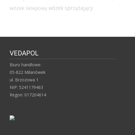
wózek sprzątający
wózek sklepowy
VEDAPOL
Biuro handlowe:
05-822 Milanówek
ul. Brzozowa 1
NIP: 5241179463
Regon: 017204614