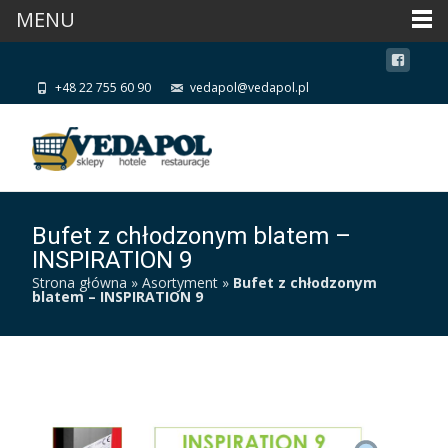
MENU
+48 22 755 60 90
vedapol@vedapol.pl
Bufet z chłodzonym blatem –
INSPIRATION 9
Strona główna
»
Asortyment
»
Bufet z chłodzonym
blatem – INSPIRATION 9