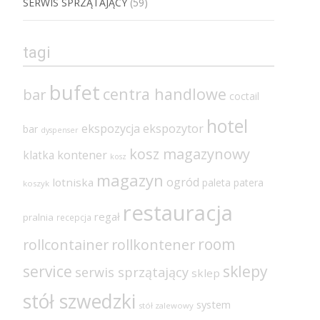
SERWIS SPRZĄTAJĄCY
(59)
tagi
bufet
centra handlowe
bar
coctail
hotel
ekspozycja
ekspozytor
bar
dyspenser
kosz magazynowy
klatka
kontener
kosz
magazyn
ogród
lotniska
paleta
patera
koszyk
restauracja
regał
pralnia
recepcja
room
rollcontainer
rollkontener
sklepy
service
serwis sprzątający
sklep
stół szwedzki
system
stół zalewowy