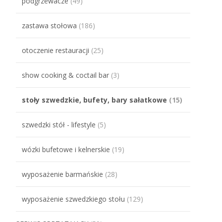
podgrzewacze
(49)
zastawa stołowa
(186)
otoczenie restauracji
(25)
show cooking & coctail bar
(3)
stoły szwedzkie, bufety, bary sałatkowe
(15)
szwedzki stół - lifestyle
(5)
wózki bufetowe i kelnerskie
(19)
wyposażenie barmańskie
(28)
wyposażenie szwedzkiego stołu
(129)