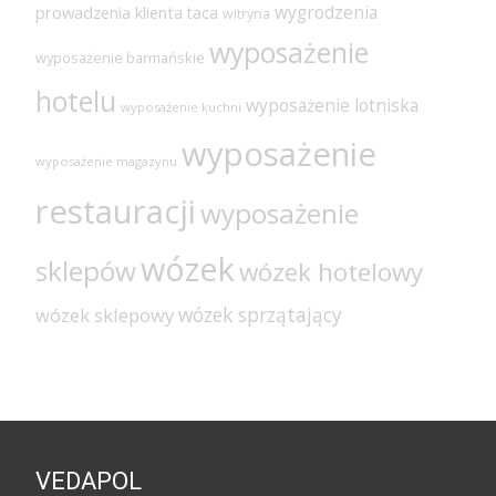
wygrodzenia
prowadzenia klienta
taca
witryna
wyposażenie
wyposażenie barmańskie
hotelu
wyposażenie lotniska
wyposażenie kuchni
wyposażenie
wyposażenie magazynu
restauracji
wyposażenie
wózek
sklepów
wózek hotelowy
wózek sprzątający
wózek sklepowy
VEDAPOL