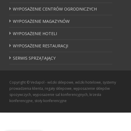
WYPOSAŻENIE CENTRÓW OGRODNICZYCH
WYPOSAŻENIE MAGAZYNÓW
WYPOSAŻENIE HOTELI
WYPOSAŻENIE RESTAURACJI
SERWIS SPRZĄTAJĄCY
Copyright © Vedapol - wózki sklepowe, wózki hotelowe, systemy
prowadzenia klienta, regały sklepowe, wyposażenie sklepów
spożywczych, wyposażenie sal konferencyjnych, krzesła
konferencyjne, stoły konferencyjne