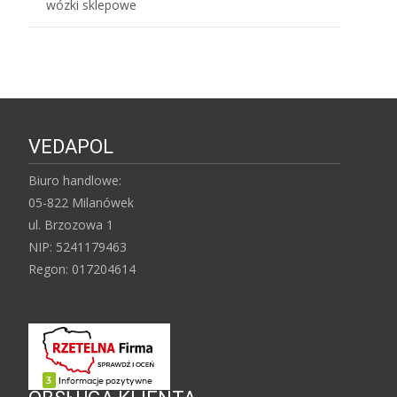
wózki sklepowe
VEDAPOL
Biuro handlowe:
05-822 Milanówek
ul. Brzozowa 1
NIP: 5241179463
Regon: 017204614