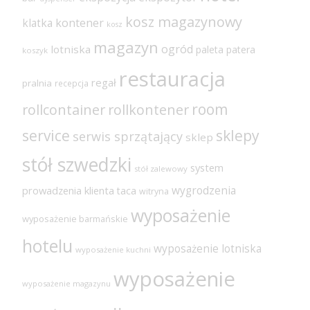
kosz magazynowy
klatka
kontener
kosz
magazyn
ogród
lotniska
paleta
patera
koszyk
restauracja
regał
pralnia
recepcja
room
rollcontainer
rollkontener
sklepy
service
serwis sprzątający
sklep
stół szwedzki
system
stół zalewowy
wygrodzenia
prowadzenia klienta
taca
witryna
wyposażenie
wyposażenie barmańskie
hotelu
wyposażenie lotniska
wyposażenie kuchni
wyposażenie
wyposażenie magazynu