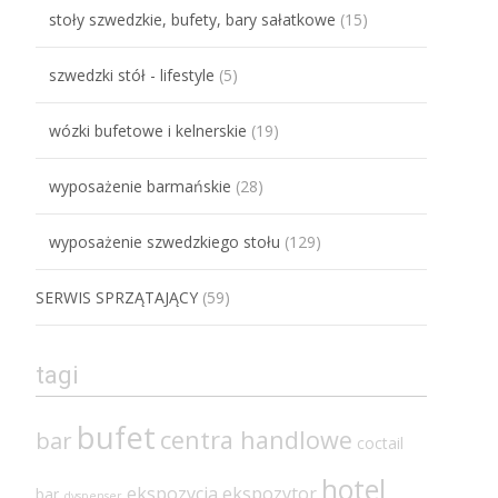
stoły szwedzkie, bufety, bary sałatkowe
(15)
szwedzki stół - lifestyle
(5)
wózki bufetowe i kelnerskie
(19)
wyposażenie barmańskie
(28)
wyposażenie szwedzkiego stołu
(129)
SERWIS SPRZĄTAJĄCY
(59)
tagi
bufet
centra handlowe
bar
coctail
hotel
ekspozycja
ekspozytor
bar
dyspenser