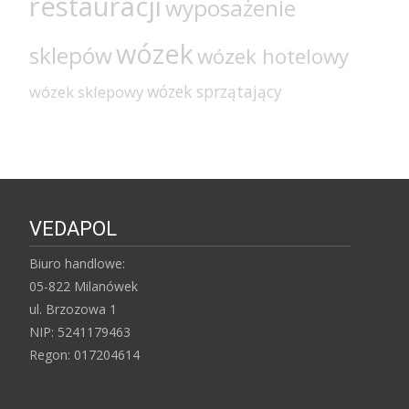
restauracji
wyposażenie
wózek
sklepów
wózek hotelowy
wózek sprzątający
wózek sklepowy
VEDAPOL
Biuro handlowe:
05-822 Milanówek
ul. Brzozowa 1
NIP: 5241179463
Regon: 017204614