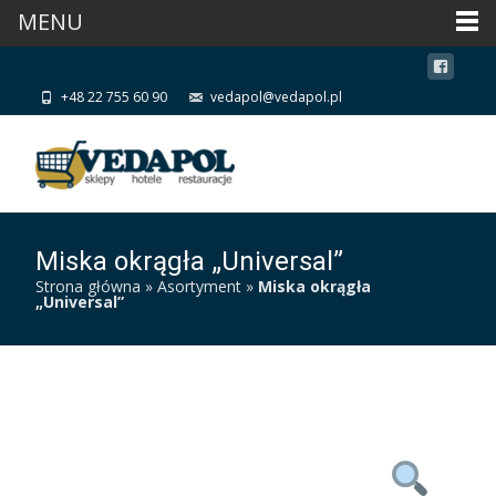
MENU
+48 22 755 60 90
vedapol@vedapol.pl
Miska okrągła „Universal”
Strona główna
»
Asortyment
»
Miska okrągła
„Universal”