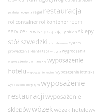
paleta
patera
koszyk
restauracja
regał
pralnia
recepcja
room
rollcontainer
rollkontener
sklepy
service
serwis sprzątający
sklep
stół szwedzki
system
stół zalewowy
wygrodzenia
prowadzenia klienta
taca
witryna
wyposażenie
wyposażenie barmańskie
hotelu
wyposażenie lotniska
wyposażenie kuchni
wyposażenie
wyposażenie magazynu
restauracji
wyposażenie
wózek
sklepów
wózek hotelowy