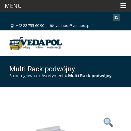
MENU
+48 22 755 60 90
vedapol@vedapol.pl
Multi Rack podwójny
Strona główna
»
Asortyment
»
Multi Rack podwójny