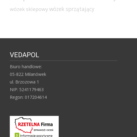
wózek sprzątający
wózek sklepowy
VEDAPOL
Biuro handlowe:
05-822 Milanówek
ul. Brzozowa 1
NIP: 5241179463
Regon: 017204614