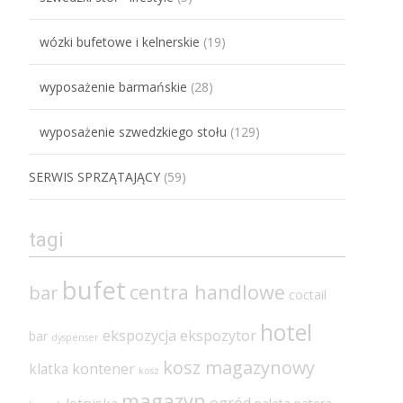
wózki bufetowe i kelnerskie
(19)
wyposażenie barmańskie
(28)
wyposażenie szwedzkiego stołu
(129)
SERWIS SPRZĄTAJĄCY
(59)
tagi
bufet
centra handlowe
bar
coctail
hotel
ekspozycja
ekspozytor
bar
dyspenser
kosz magazynowy
klatka
kontener
kosz
magazyn
ogród
lotniska