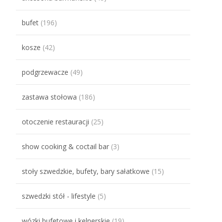
bufet
(196)
kosze
(42)
podgrzewacze
(49)
zastawa stołowa
(186)
otoczenie restauracji
(25)
show cooking & coctail bar
(3)
stoły szwedzkie, bufety, bary sałatkowe
(15)
szwedzki stół - lifestyle
(5)
wózki bufetowe i kelnerskie
(19)