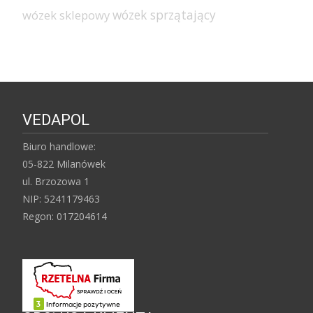
wózek sprzątający
wózek sklepowy
VEDAPOL
Biuro handlowe:
05-822 Milanówek
ul. Brzozowa 1
NIP: 5241179463
Regon: 017204614