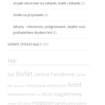
stojaki obrotowe na szklanki, kubki i dzbanki
(5)
stoliki na przystawki
(6)
witryny - chłodzone, podgrzewane, zwykłe oraz
podświetlane diodami led
(8)
SERWIS SPRZĄTAJĄCY
(59)
tagi
bufet
centra handlowe
bar
coctail
hotel
ekspozycja
ekspozytor
bar
dyspenser
kosz magazynowy
klatka
kontener
kosz
magazyn
ogród
lotniska
paleta
patera
koszyk