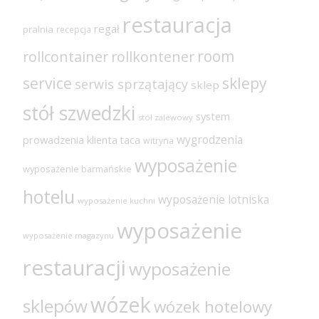
restauracja
regał
pralnia
recepcja
room
rollcontainer
rollkontener
sklepy
service
serwis sprzątający
sklep
stół szwedzki
system
stół zalewowy
wygrodzenia
prowadzenia klienta
taca
witryna
wyposażenie
wyposażenie barmańskie
hotelu
wyposażenie lotniska
wyposażenie kuchni
wyposażenie
wyposażenie magazynu
restauracji
wyposażenie
wózek
sklepów
wózek hotelowy