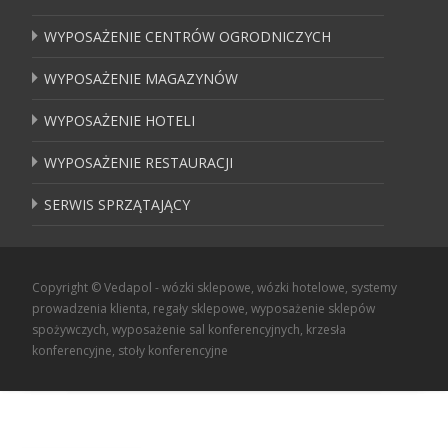
WYPOSAŻENIE CENTRÓW OGRODNICZYCH
WYPOSAŻENIE MAGAZYNÓW
WYPOSAŻENIE HOTELI
WYPOSAŻENIE RESTAURACJI
SERWIS SPRZĄTAJĄCY
Copyright © Vedapol - wózki sklepowe, wózki hotelowe, systemy
prowadzenia klienta, regały sklepowe, wyposażenie sklepów
spożywczych, wyposażenie sal konferencyjnych, krzesła
konferencyjne, stoły konferencyjne