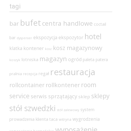
tagi
bufet
centra handlowe
bar
coctail
hotel
ekspozycja
ekspozytor
bar
dyspenser
kosz magazynowy
klatka
kontener
kosz
magazyn
ogród
lotniska
paleta
patera
koszyk
restauracja
regał
pralnia
recepcja
room
rollcontainer
rollkontener
sklepy
service
serwis sprzątający
sklep
stół szwedzki
system
stół zalewowy
wygrodzenia
prowadzenia klienta
taca
witryna
wyposażenie