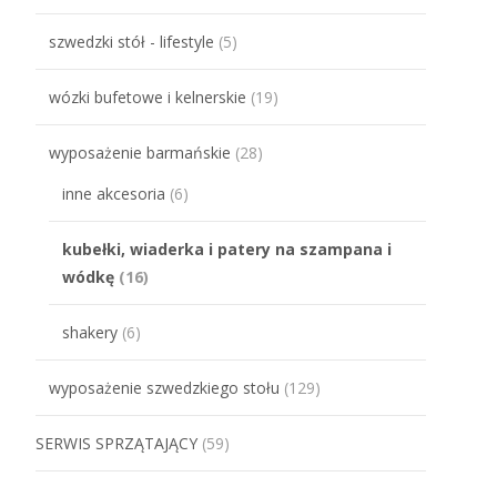
szwedzki stół - lifestyle
(5)
wózki bufetowe i kelnerskie
(19)
wyposażenie barmańskie
(28)
inne akcesoria
(6)
kubełki, wiaderka i patery na szampana i
wódkę
(16)
shakery
(6)
wyposażenie szwedzkiego stołu
(129)
SERWIS SPRZĄTAJĄCY
(59)