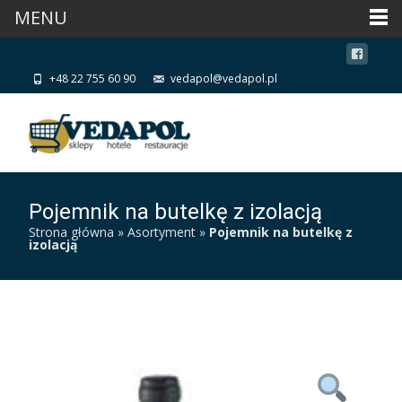
MENU
+48 22 755 60 90
vedapol@vedapol.pl
Pojemnik na butelkę z izolacją
Strona główna
»
Asortyment
»
Pojemnik na butelkę z
izolacją