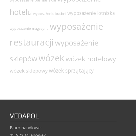
wyposażenie barmańskie
hotelu
wyposażenie lotniska
wyposażenie kuchni
wyposażenie
wyposażenie magazynu
restauracji
wyposażenie
wózek
sklepów
wózek hotelowy
wózek sprzątający
wózek sklepowy
VEDAPOL
Biuro handlowe:
05-822 Milanówek