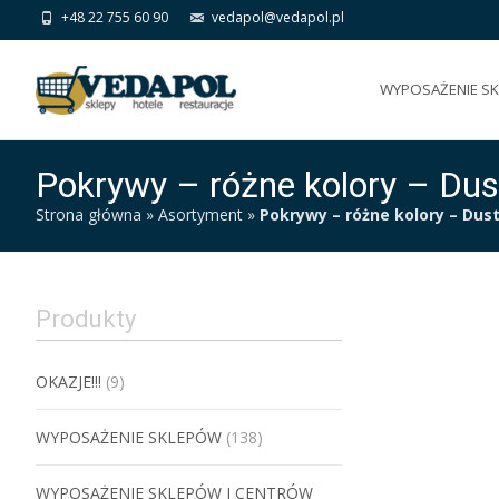
+48 22 755 60 90
vedapol@vedapol.pl
Skip
to
WYPOSAŻENIE S
content
Pokrywy – różne kolory – Dus
Strona główna
»
Asortyment
»
Pokrywy – różne kolory – Dust
Produkty
OKAZJE!!!
(9)
WYPOSAŻENIE SKLEPÓW
(138)
WYPOSAŻENIE SKLEPÓW I CENTRÓW