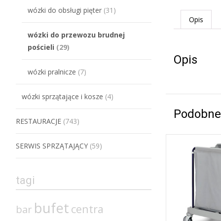
wózki do obsługi pięter
(31)
Opis
wózki do przewozu brudnej
pościeli
(29)
Opis
wózki pralnicze
(7)
wózki sprzątające i kosze
(4)
Podobne
RESTAURACJE
(743)
SERWIS SPRZĄTAJĄCY
(59)
tagi
bufet
centra
bar