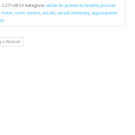
:
2.271.08.53
Kategoria:
wózki do przewozu brudnej pościeli
i:
hotel
,
room service
,
wózek
,
wózek hotelowy
,
wyposażenie
lu
AJ O PRODUKT