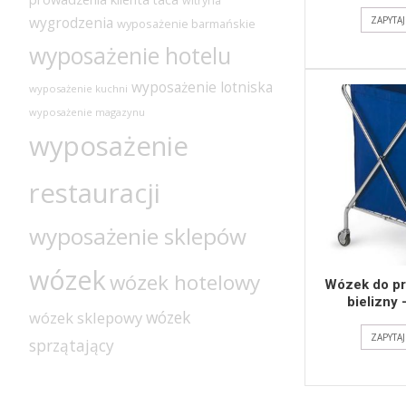
witryna
wygrodzenia
ZAPYTA
wyposażenie barmańskie
wyposażenie hotelu
wyposażenie lotniska
wyposażenie kuchni
wyposażenie magazynu
wyposażenie
restauracji
wyposażenie sklepów
wózek
wózek hotelowy
Wózek do pr
bielizny
wózek
wózek sklepowy
ZAPYTA
sprzątający