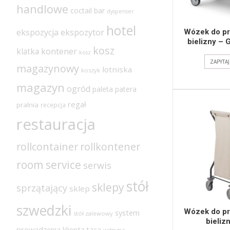
handlowe
coctail bar
dyspenser
hotel
ekspozycja
ekspozytor
Wózek do pr
bielizny – 
kosz
klatka
kontener
kosz
ZAPYTA
magazynowy
lotniska
koszyk
magazyn
ogród
paleta
patera
regał
pralnia
recepcja
restauracja
rollcontainer
rollkontener
room service
serwis
stół
sklepy
sprzątający
sklep
szwedzki
Wózek do pr
system
stół zalewowy
bieliz
prowadzenia klienta
taca