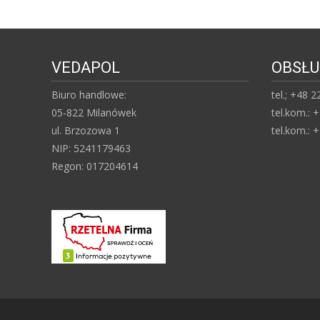
VEDAPOL
OBSŁU
Biuro handlowe:
tel.; +48 
05-822 Milanówek
tel.kom.: 
ul. Brzozowa 1
tel.kom.: 
NIP: 5241179463
Regon: 017204614