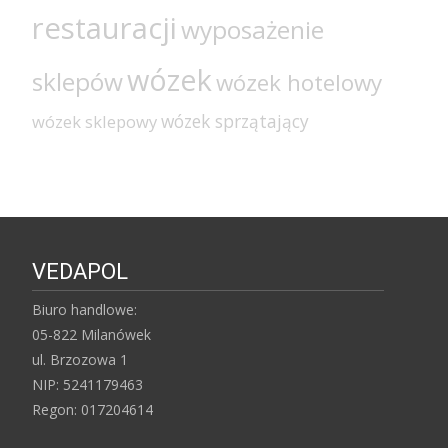
restauracji
wyposażenie
wózek
sklepów
wózek hotelowy
wózek sprzątający
wózek sklepowy
VEDAPOL
Biuro handlowe:
05-822 Milanówek
ul. Brzozowa 1
NIP: 5241179463
Regon: 017204614