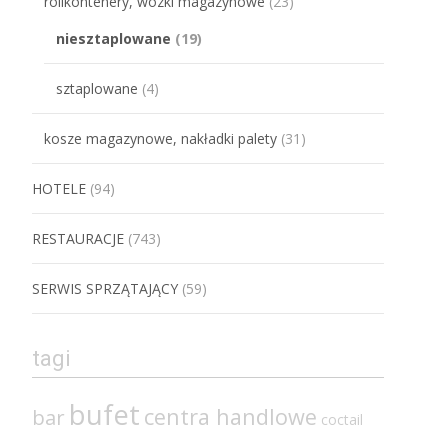
rollkontenery, wózki magazynowe
(23)
niesztaplowane
(19)
sztaplowane
(4)
kosze magazynowe, nakładki palety
(31)
HOTELE
(94)
RESTAURACJE
(743)
SERWIS SPRZĄTAJĄCY
(59)
tagi
bufet
centra handlowe
bar
coctail