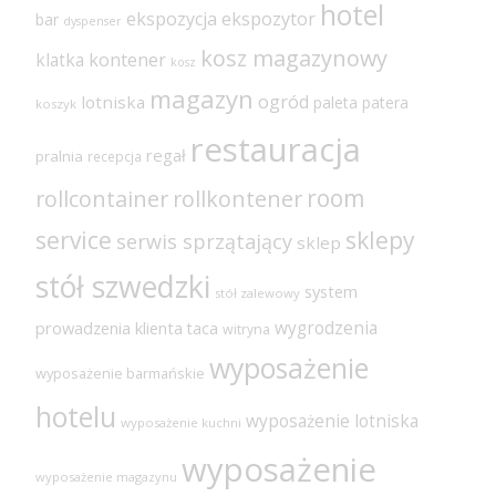
hotel
ekspozycja
ekspozytor
bar
dyspenser
kosz magazynowy
klatka
kontener
kosz
magazyn
ogród
lotniska
paleta
patera
koszyk
restauracja
regał
pralnia
recepcja
room
rollcontainer
rollkontener
sklepy
service
serwis sprzątający
sklep
stół szwedzki
system
stół zalewowy
wygrodzenia
prowadzenia klienta
taca
witryna
wyposażenie
wyposażenie barmańskie
hotelu
wyposażenie lotniska
wyposażenie kuchni
wyposażenie
wyposażenie magazynu