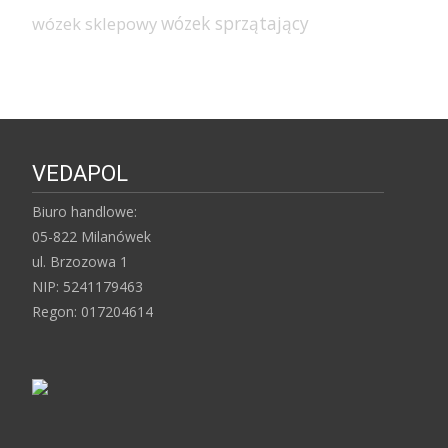
wózek sprzątający
wózek sklepowy
VEDAPOL
Biuro handlowe:
05-822 Milanówek
ul. Brzozowa 1
NIP: 5241179463
Regon: 017204614