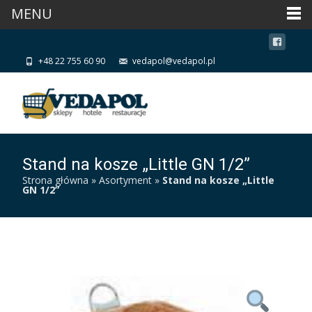
MENU
+48 22 755 60 90
vedapol@vedapol.pl
Stand na kosze „Little GN 1/2”
Strona główna
»
Asortyment
»
Stand na kosze „Little
GN 1/2”