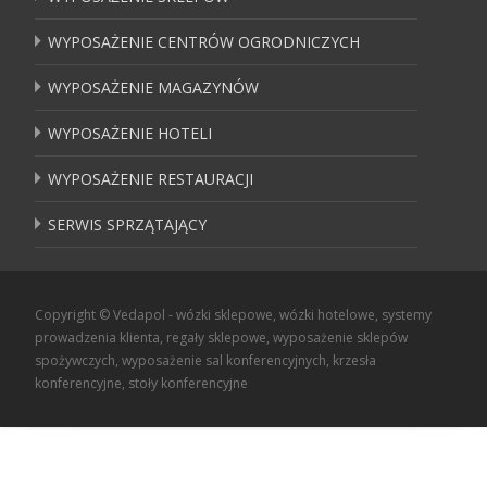
WYPOSAŻENIE CENTRÓW OGRODNICZYCH
WYPOSAŻENIE MAGAZYNÓW
WYPOSAŻENIE HOTELI
WYPOSAŻENIE RESTAURACJI
SERWIS SPRZĄTAJĄCY
Copyright © Vedapol - wózki sklepowe, wózki hotelowe, systemy
prowadzenia klienta, regały sklepowe, wyposażenie sklepów
spożywczych, wyposażenie sal konferencyjnych, krzesła
konferencyjne, stoły konferencyjne