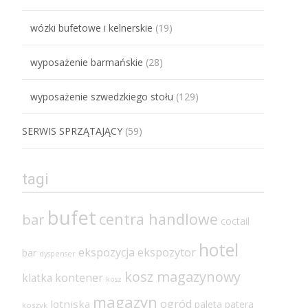
wózki bufetowe i kelnerskie
(19)
wyposażenie barmańskie
(28)
wyposażenie szwedzkiego stołu
(129)
SERWIS SPRZĄTAJĄCY
(59)
tagi
bufet
centra handlowe
bar
coctail
hotel
ekspozycja
ekspozytor
bar
dyspenser
kosz magazynowy
klatka
kontener
kosz
magazyn
ogród
lotniska
paleta
patera
koszyk