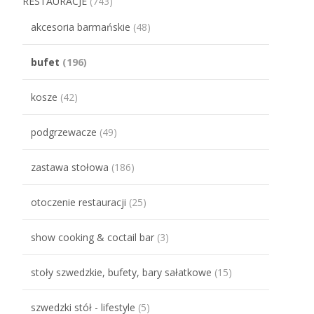
RESTAURACJE
(743)
akcesoria barmańskie
(48)
bufet
(196)
kosze
(42)
podgrzewacze
(49)
zastawa stołowa
(186)
otoczenie restauracji
(25)
show cooking & coctail bar
(3)
stoły szwedzkie, bufety, bary sałatkowe
(15)
szwedzki stół - lifestyle
(5)