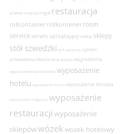
restauracja
regał
pralnia
recepcja
room
rollcontainer
rollkontener
sklepy
service
serwis sprzątający
sklep
stół szwedzki
system
stół zalewowy
wygrodzenia
prowadzenia klienta
taca
witryna
wyposażenie
wyposażenie barmańskie
hotelu
wyposażenie lotniska
wyposażenie kuchni
wyposażenie
wyposażenie magazynu
restauracji
wyposażenie
wózek
sklepów
wózek hotelowy