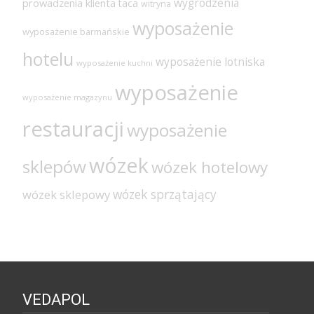
wygrodzenia
prowadzenia klienta
taca
witryna
wyposażenie
wyposażenie barmańskie
hotelu
wyposażenie lotniska
wyposażenie kuchni
wyposażenie
wyposażenie magazynu
restauracji
wyposażenie
wózek
sklepów
wózek hotelowy
wózek sprzątający
wózek sklepowy
VEDAPOL