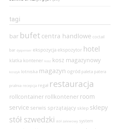
tagi
bufet
centra handlowe
bar
coctail
hotel
ekspozycja
ekspozytor
bar
dyspenser
kosz magazynowy
klatka
kontener
kosz
magazyn
ogród
lotniska
paleta
patera
koszyk
restauracja
regał
pralnia
recepcja
room
rollcontainer
rollkontener
sklepy
service
serwis sprzątający
sklep
stół szwedzki
system
stół zalewowy