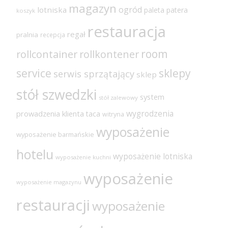
magazyn
ogród
lotniska
paleta
patera
koszyk
restauracja
regał
pralnia
recepcja
room
rollcontainer
rollkontener
sklepy
service
serwis sprzątający
sklep
stół szwedzki
system
stół zalewowy
wygrodzenia
prowadzenia klienta
taca
witryna
wyposażenie
wyposażenie barmańskie
hotelu
wyposażenie lotniska
wyposażenie kuchni
wyposażenie
wyposażenie magazynu
restauracji
wyposażenie