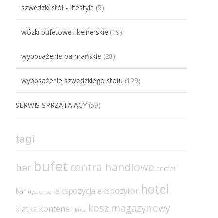
szwedzki stół - lifestyle
(5)
wózki bufetowe i kelnerskie
(19)
wyposażenie barmańskie
(28)
wyposażenie szwedzkiego stołu
(129)
SERWIS SPRZĄTAJĄCY
(59)
tagi
bufet
centra handlowe
bar
coctail
hotel
ekspozycja
ekspozytor
bar
dyspenser
kosz magazynowy
klatka
kontener
kosz