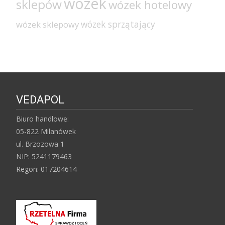
wózek
sklepów
wózek hotelowy
wózek sprzątający
wózek sklepowy
VEDAPOL
Biuro handlowe:
05-822 Milanówek
ul. Brzozowa 1
NIP: 5241179463
Regon: 017204614