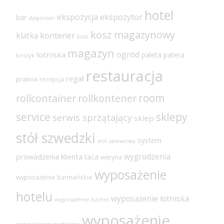
hotel
ekspozycja
ekspozytor
bar
dyspenser
kosz magazynowy
klatka
kontener
kosz
magazyn
ogród
lotniska
paleta
patera
koszyk
restauracja
regał
pralnia
recepcja
room
rollcontainer
rollkontener
sklepy
service
serwis sprzątający
sklep
stół szwedzki
system
stół zalewowy
wygrodzenia
prowadzenia klienta
taca
witryna
wyposażenie
wyposażenie barmańskie
hotelu
wyposażenie lotniska
wyposażenie kuchni
wyposażenie
wyposażenie magazynu