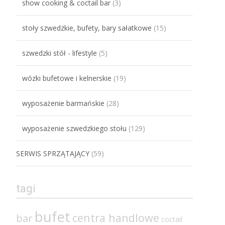
show cooking & coctail bar
(3)
stoły szwedzkie, bufety, bary sałatkowe
(15)
szwedzki stół - lifestyle
(5)
wózki bufetowe i kelnerskie
(19)
wyposażenie barmańskie
(28)
wyposażenie szwedzkiego stołu
(129)
SERWIS SPRZĄTAJĄCY
(59)
tagi
bufet
centra handlowe
bar
coctail