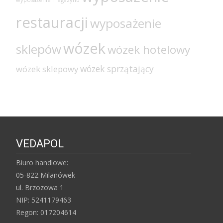
restauracji
wyposażenie
wózek
sklepów
wózek hotelowy
wózek sprzątający
wózek sklepowy
VEDAPOL
Biuro handlowe:
05-822 Milanówek
ul. Brzozowa 1
NIP: 5241179463
Regon: 017204614