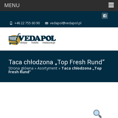
MENU
+48 22 755 60 90
vedapol@vedapol.pl
Taca chłodzona „Top Fresh Rund”
Strona główna
»
Asortyment
»
Taca chłodzona „Top
Fresh Rund”