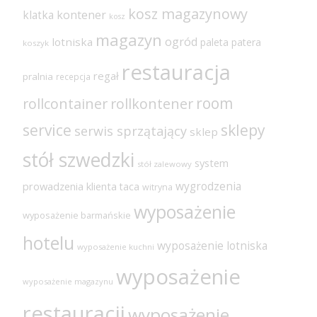
kosz magazynowy
klatka
kontener
kosz
magazyn
ogród
lotniska
paleta
patera
koszyk
restauracja
regał
pralnia
recepcja
room
rollcontainer
rollkontener
sklepy
service
serwis sprzątający
sklep
stół szwedzki
system
stół zalewowy
wygrodzenia
prowadzenia klienta
taca
witryna
wyposażenie
wyposażenie barmańskie
hotelu
wyposażenie lotniska
wyposażenie kuchni
wyposażenie
wyposażenie magazynu
restauracji
wyposażenie