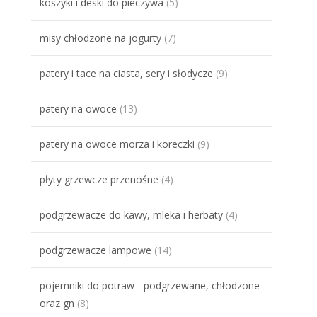
koszyki i deski do pieczywa
(5)
misy chłodzone na jogurty
(7)
patery i tace na ciasta, sery i słodycze
(9)
patery na owoce
(13)
patery na owoce morza i koreczki
(9)
płyty grzewcze przenośne
(4)
podgrzewacze do kawy, mleka i herbaty
(4)
podgrzewacze lampowe
(14)
pojemniki do potraw - podgrzewane, chłodzone
oraz gn
(8)