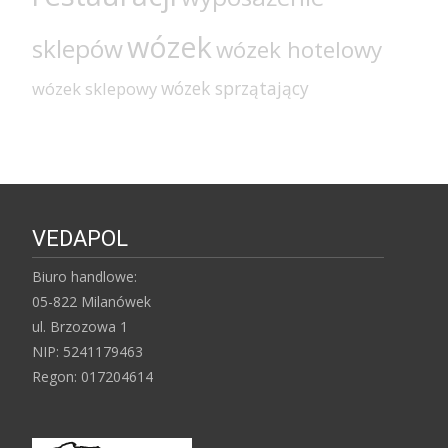
wózek
sklepów
wózek hotelowy
wózek sprzątający
wózek sklepowy
VEDAPOL
Biuro handlowe:
05-822 Milanówek
ul. Brzozowa 1
NIP: 5241179463
Regon: 017204614