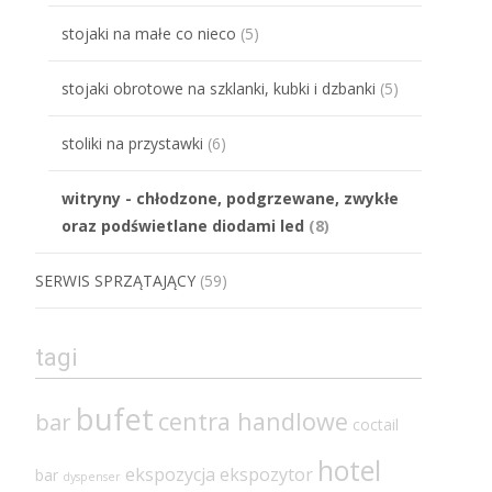
stojaki na małe co nieco
(5)
stojaki obrotowe na szklanki, kubki i dzbanki
(5)
stoliki na przystawki
(6)
witryny - chłodzone, podgrzewane, zwykłe
oraz podświetlane diodami led
(8)
SERWIS SPRZĄTAJĄCY
(59)
tagi
bufet
centra handlowe
bar
coctail
hotel
ekspozycja
ekspozytor
bar
dyspenser