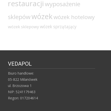
restauracji
wyposażenie
wózek
sklepów
wózek hotelowy
wózek sprzątający
wózek sklepowy
VEDAPOL
Biuro handlowe:
05-822 Milanówek
ul. Brzozowa 1
NIP: 5241179463
Regon: 017204614