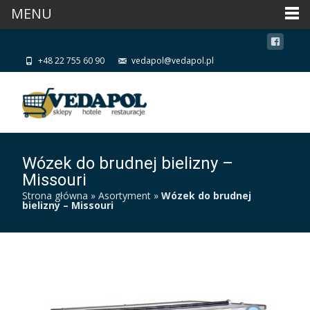
MENU
+48 22 755 60 90
vedapol@vedapol.pl
Wózek do brudnej bielizny –
Missouri
Strona główna
»
Asortyment
»
Wózek do brudnej
bielizny – Missouri