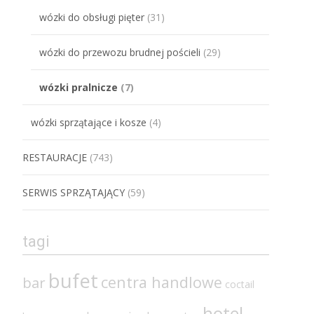
wózki do obsługi pięter
(31)
wózki do przewozu brudnej pościeli
(29)
wózki pralnicze
(7)
wózki sprzątające i kosze
(4)
RESTAURACJE
(743)
SERWIS SPRZĄTAJĄCY
(59)
tagi
bufet
centra handlowe
bar
coctail
hotel