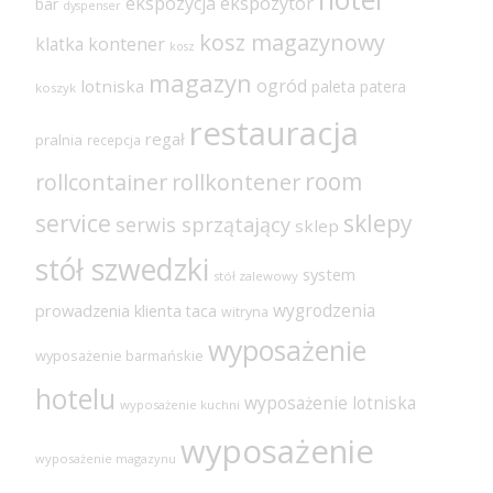
ekspozycja
ekspozytor
bar
dyspenser
kosz magazynowy
klatka
kontener
kosz
magazyn
ogród
lotniska
paleta
patera
koszyk
restauracja
regał
pralnia
recepcja
room
rollcontainer
rollkontener
sklepy
service
serwis sprzątający
sklep
stół szwedzki
system
stół zalewowy
wygrodzenia
prowadzenia klienta
taca
witryna
wyposażenie
wyposażenie barmańskie
hotelu
wyposażenie lotniska
wyposażenie kuchni
wyposażenie
wyposażenie magazynu