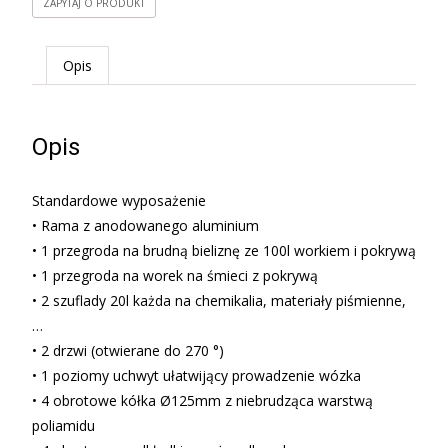
ZAPYTAJ O PRODUKT
Opis
Opis
Standardowe wyposażenie
• Rama z anodowanego aluminium
• 1 przegroda na brudną bieliznę ze 100l workiem i pokrywą
• 1 przegroda na worek na śmieci z pokrywą
• 2 szuflady 20l każda na chemikalia, materiały piśmienne,
…
• 2 drzwi (otwierane do 270 °)
• 1 poziomy uchwyt ułatwijący prowadzenie wózka
• 4 obrotowe kółka Ø125mm z niebrudząca warstwą
poliamidu