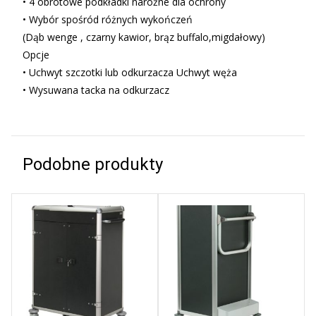
• 4 obrotowe podkładki narożne dla ochrony
• Wybór spośród różnych wykończeń
(Dąb wenge , czarny kawior, brąz buffalo,migdałowy)
Opcje
• Uchwyt szczotki lub odkurzacza Uchwyt węża
• Wysuwana tacka na odkurzacz
Podobne produkty