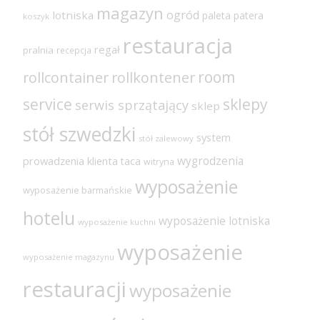
magazyn
ogród
lotniska
paleta
patera
koszyk
restauracja
regał
pralnia
recepcja
room
rollcontainer
rollkontener
sklepy
service
serwis sprzątający
sklep
stół szwedzki
system
stół zalewowy
wygrodzenia
prowadzenia klienta
taca
witryna
wyposażenie
wyposażenie barmańskie
hotelu
wyposażenie lotniska
wyposażenie kuchni
wyposażenie
wyposażenie magazynu
restauracji
wyposażenie