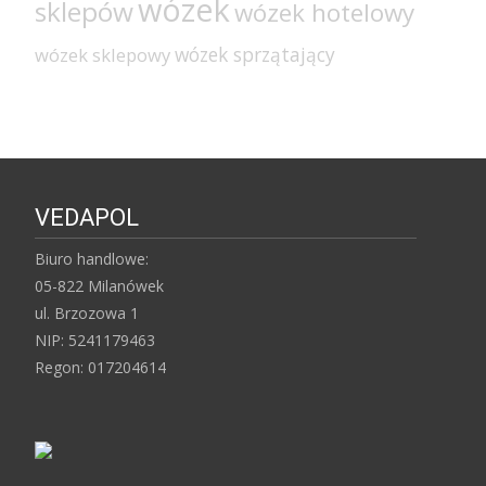
wózek
sklepów
wózek hotelowy
wózek sprzątający
wózek sklepowy
VEDAPOL
Biuro handlowe:
05-822 Milanówek
ul. Brzozowa 1
NIP: 5241179463
Regon: 017204614