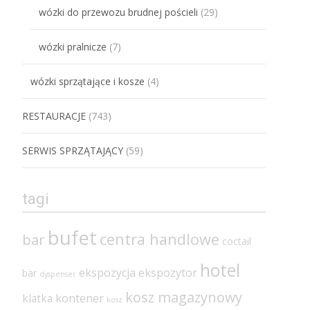
wózki do przewozu brudnej pościeli
(29)
wózki pralnicze
(7)
wózki sprzątające i kosze
(4)
RESTAURACJE
(743)
SERWIS SPRZĄTAJĄCY
(59)
tagi
bufet
centra handlowe
bar
coctail
hotel
ekspozycja
ekspozytor
bar
dyspenser
kosz magazynowy
klatka
kontener
kosz