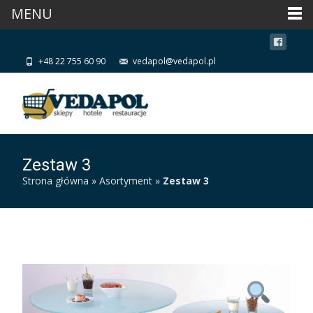
MENU
+48 22 755 60 90
vedapol@vedapol.pl
Zestaw 3
Strona główna
»
Asortyment
»
Zestaw 3