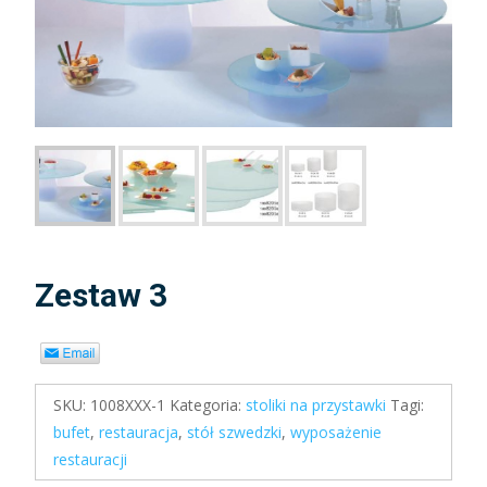
Zestaw 3
SKU:
1008XXX-1
Kategoria:
stoliki na przystawki
Tagi:
bufet
,
restauracja
,
stół szwedzki
,
wyposażenie
restauracji