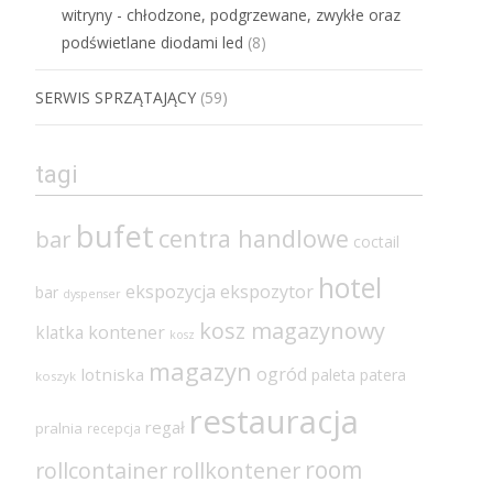
witryny - chłodzone, podgrzewane, zwykłe oraz
podświetlane diodami led
(8)
SERWIS SPRZĄTAJĄCY
(59)
tagi
bufet
centra handlowe
bar
coctail
hotel
ekspozycja
ekspozytor
bar
dyspenser
kosz magazynowy
klatka
kontener
kosz
magazyn
ogród
lotniska
paleta
patera
koszyk
restauracja
regał
pralnia
recepcja
room
rollcontainer
rollkontener