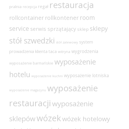
restauracja
regał
pralnia
recepcja
room
rollcontainer
rollkontener
sklepy
service
serwis sprzątający
sklep
stół szwedzki
system
stół zalewowy
wygrodzenia
prowadzenia klienta
taca
witryna
wyposażenie
wyposażenie barmańskie
hotelu
wyposażenie lotniska
wyposażenie kuchni
wyposażenie
wyposażenie magazynu
restauracji
wyposażenie
wózek
sklepów
wózek hotelowy