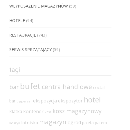
WEYPOSAŻENIE MAGAZYNÓW
(59)
HOTELE
(94)
RESTAURACJE
(743)
SERWIS SPRZĄTAJĄCY
(59)
tagi
bufet
centra handlowe
bar
coctail
hotel
ekspozycja
ekspozytor
bar
dyspenser
kosz magazynowy
klatka
kontener
kosz
magazyn
ogród
lotniska
paleta
patera
koszyk