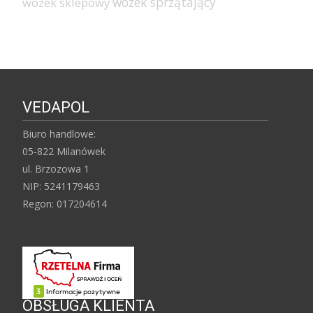
wózek sprzątający
wózek sklepowy
VEDAPOL
Biuro handlowe:
05-822 Milanówek
ul. Brzozowa 1
NIP: 5241179463
Regon: 017204614
OBSŁUGA KLIENTA