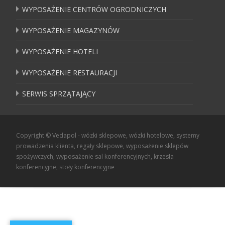
WYPOSAŻENIE CENTRÓW OGRODNICZYCH
WYPOSAŻENIE MAGAZYNÓW
WYPOSAŻENIE HOTELI
WYPOSAŻENIE RESTAURACJI
SERWIS SPRZĄTAJĄCY
Copyright © Vedapol - wózki sklepowe, wózki hotelowe, systemy
prowadzenia klienta, regały sklepowe, wyposażenie sklepów
spożywczych, wyposażenie sal konferencyjnych, krzesła
konferencyjne, stoły konferencyjne