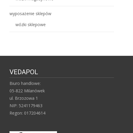
wyposażenie sklepów
wózki sklepowe
VEDAPOL
Biuro handlowe:
05-822 Milanówek
ul. Brzozowa 1
NIP: 5241179463
Regon: 017204614