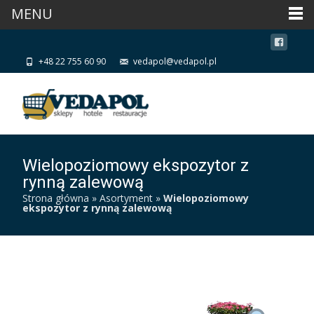
MENU
+48 22 755 60 90
vedapol@vedapol.pl
Wielopoziomowy ekspozytor z
rynną zalewową
Strona główna
»
Asortyment
»
Wielopoziomowy
ekspozytor z rynną zalewową