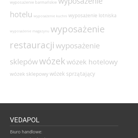
wyposażenie
wyposażenie barmańskie
hotelu
wyposażenie lotniska
wyposażenie kuchni
wyposażenie
wyposażenie magazynu
restauracji
wyposażenie
wózek
sklepów
wózek hotelowy
wózek sprzątający
wózek sklepowy
VEDAPOL
Biuro handlowe: