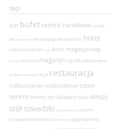
tagi
bufet
centra handlowe
bar
coctail
hotel
ekspozycja
ekspozytor
bar
dyspenser
kosz magazynowy
klatka
kontener
kosz
magazyn
ogród
lotniska
paleta
patera
koszyk
restauracja
regał
pralnia
recepcja
room
rollcontainer
rollkontener
sklepy
service
serwis sprzątający
sklep
stół szwedzki
system
stół zalewowy
wygrodzenia
prowadzenia klienta
taca
witryna