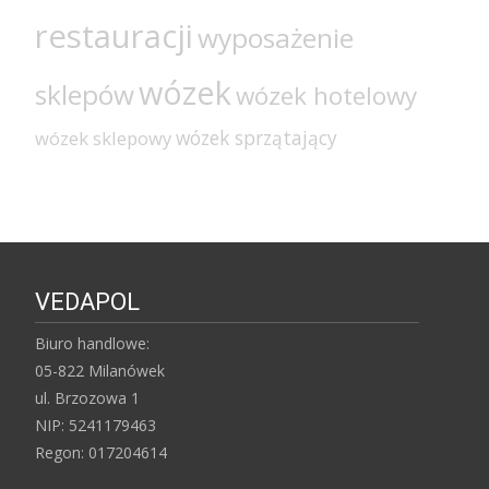
restauracji
wyposażenie
wózek
sklepów
wózek hotelowy
wózek sprzątający
wózek sklepowy
VEDAPOL
Biuro handlowe:
05-822 Milanówek
ul. Brzozowa 1
NIP: 5241179463
Regon: 017204614