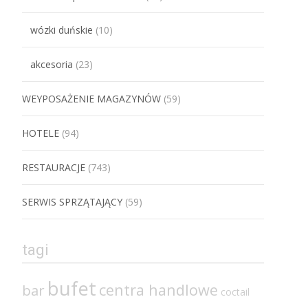
wózki duńskie
(10)
akcesoria
(23)
WEYPOSAŻENIE MAGAZYNÓW
(59)
HOTELE
(94)
RESTAURACJE
(743)
SERWIS SPRZĄTAJĄCY
(59)
tagi
bufet
centra handlowe
bar
coctail