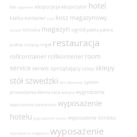
hotel
ekspozycja
ekspozytor
bar
dyspenser
kosz magazynowy
klatka
kontener
kosz
magazyn
ogród
lotniska
paleta
patera
koszyk
restauracja
regał
pralnia
recepcja
room
rollcontainer
rollkontener
sklepy
service
serwis sprzątający
sklep
stół szwedzki
system
stół zalewowy
wygrodzenia
prowadzenia klienta
taca
witryna
wyposażenie
wyposażenie barmańskie
hotelu
wyposażenie lotniska
wyposażenie kuchni
wyposażenie
wyposażenie magazynu