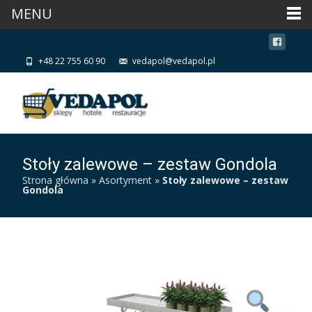
MENU
+48 22 755 60 90
vedapol@vedapol.pl
Stoły zalewowe – zestaw Gondola
Strona główna
»
Asortyment
»
Stoły zalewowe – zestaw
Gondola